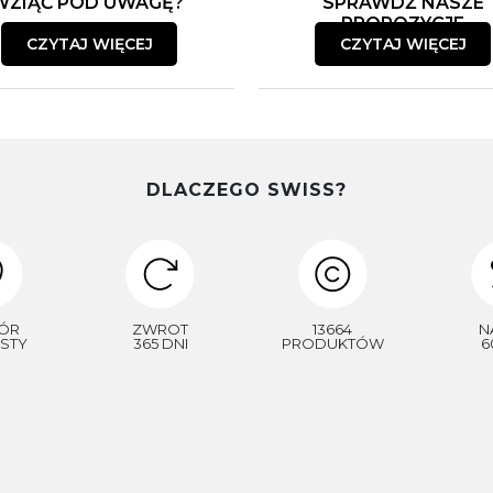
WZIĄĆ POD UWAGĘ?
SPRAWDŹ NASZE
PROPOZYCJE
CZYTAJ WIĘCEJ
CZYTAJ WIĘCEJ
DLACZEGO SWISS?
ÓR
ZWROT
13664
N
STY
365 DNI
PRODUKTÓW
6