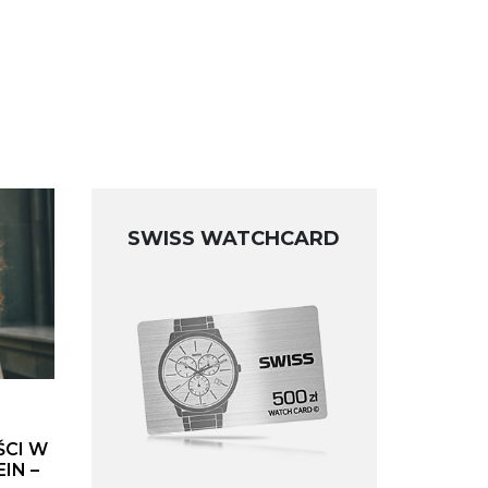
SWISS WATCHCARD
ŚCI W
IN –