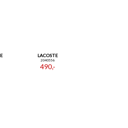
E
LACOSTE
2040556
490,-