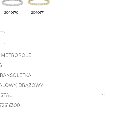
2040670
2040671
METROPOLE
G
RANSOLETKA
ALOWY, BRĄZOWY
STAL
72616300