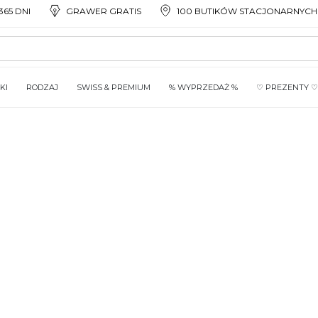
65 DNI
GRAWER GRATIS
100 BUTIKÓW STACJONARNYCH
KI
RODZAJ
SWISS & PREMIUM
% WYPRZEDAŻ %
♡ PREZENTY ♡