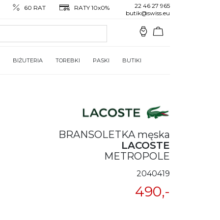
22 46 27 965
60 RAT
RATY 10x0%
butik@swiss.eu
BIŻUTERIA
TOREBKI
PASKI
BUTIKI
BRANSOLETKA męska
LACOSTE
METROPOLE
2040419
490,-