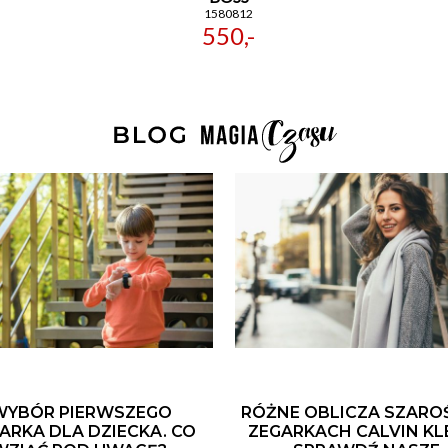
1580812
550,-
WYBÓR PIERWSZEGO
RÓŻNE OBLICZA SZARO
ARKA DLA DZIECKA. CO
ZEGARKACH CALVIN KLE