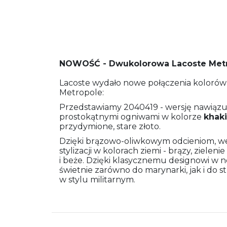
NOWOŚĆ - Dwukolorowa Lacoste Met
Lacoste wydało nowe połączenia kolorów k
Metropole:
Przedstawiamy 2040419 - wersję nawiązuj
prostokątnymi ogniwami w kolorze
khaki
przydymione, stare złoto.
Dzięki brązowo-oliwkowym odcieniom, wer
stylizacji w kolorach ziemi - brązy, zielenie
i beże. Dzięki klasycznemu designowi w 
świetnie zarówno do marynarki, jak i do s
w stylu militarnym.