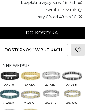
bezpłatna wysyłka w 48-72h
zwrot przez rok
raty 0% od
49 zł
x 10
DO KOSZYKA
DOSTĘPNOŚĆ W BUTIKACH
INNE WERSJE
2040119
2040120
2040117
2040418
2040420
2040556
2040635
2040636