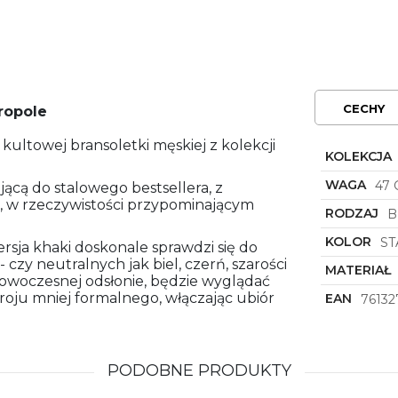
CECHY
ropole
ultowej bransoletki męskiej z kolekcji
KOLEKCJA
WAGA
47 
ącą do stalowego bestsellera, z
, w rzeczywistości przypominającym
RODZAJ
B
KOLOR
ST
sja khaki doskonale sprawdzi się do
 - czy neutralnych jak biel, czerń, szarości
MATERIAŁ
nowoczesnej odsłonie, będzie wyglądać
troju mniej formalnego, włączając ubiór
EAN
76132
PODOBNE PRODUKTY