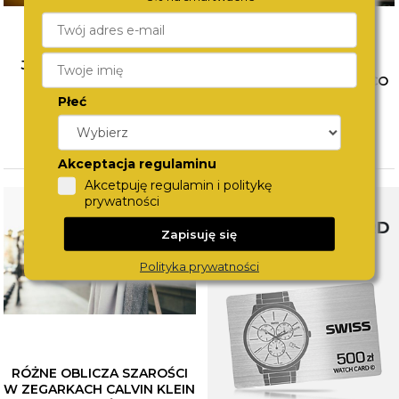
JAK ŁĄCZYĆ BIŻUTERIĘ?
WYBÓR PIERWSZEGO
POZNAJ SPOSOBY NA
ZEGARKA DLA DZIECKA. CO
MODNE STYLIZACJE
WZIĄĆ POD UWAGĘ?
Płeć
CZYTAJ WIĘCEJ
CZYTAJ WIĘCEJ
Akceptacja regulaminu
Akcetpuję regulamin i politykę
prywatności
SWISS WATCHCARD
Zapisuję się
Polityka prywatności
RÓŻNE OBLICZA SZAROŚCI
W ZEGARKACH CALVIN KLEIN