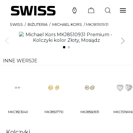
SWISS
/
BIŻUTERIA
/
MICHAEL KORS
/
MKJ8510931
INNE WERSJE
MKC1823040
MKJ8507710
MKJ8560931
MKC1519AN
Kolczyki