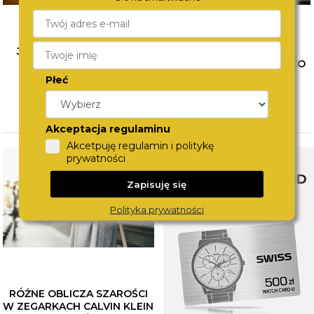
JAK ŁĄCZYĆ BIŻUTERIĘ?
WYBÓR PIERWSZEGO
POZNAJ SPOSOBY NA
ZEGARKA DLA DZIECKA. CO
MODNE STYLIZACJE
WZIĄĆ POD UWAGĘ?
Płeć
CZYTAJ WIĘCEJ
CZYTAJ WIĘCEJ
Akceptacja regulaminu
Akcetpuję regulamin i politykę
prywatności
SWISS WATCHCARD
Zapisuję się
Polityka prywatności
RÓŻNE OBLICZA SZAROŚCI
W ZEGARKACH CALVIN KLEIN