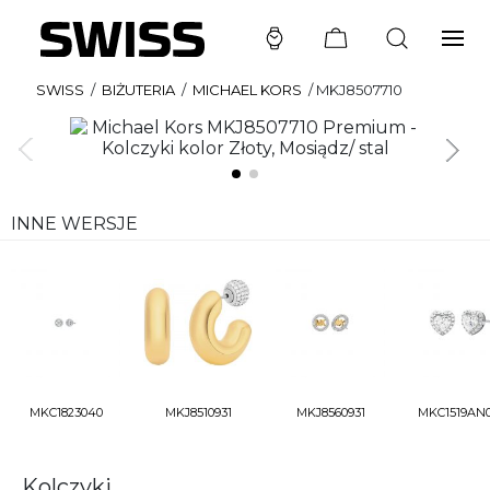
SWISS
/
BIŻUTERIA
/
MICHAEL KORS
/
MKJ8507710
INNE WERSJE
MKC1823040
MKJ8510931
MKJ8560931
MKC1519AN
Kolczyki