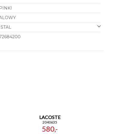
PINKI
TALOWY
STAL
272684200
LACOSTE
2040635
580,-