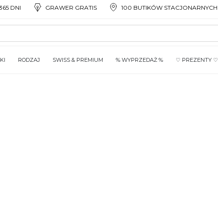
65 DNI
GRAWER GRATIS
100 BUTIKÓW STACJONARNYCH
KI
RODZAJ
SWISS & PREMIUM
% WYPRZEDAŻ %
♡ PREZENTY ♡