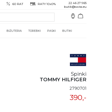
22 46 27 965
60 RAT
RATY 10x0%
butik@swiss.eu
BIŻUTERIA
TOREBKI
PASKI
BUTIKI
Spinki
TOMMY HILFIGER
2790701
390,-