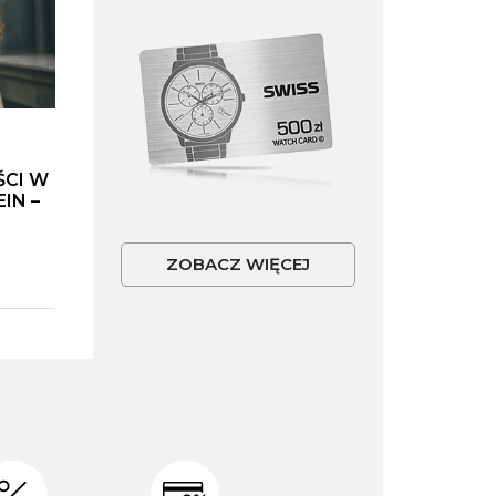
ŚCI W
IN –
ZOBACZ WIĘCEJ