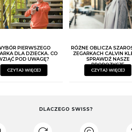
WYBÓR PIERWSZEGO
RÓŻNE OBLICZA SZARO
ARKA DLA DZIECKA. CO
ZEGARKACH CALVIN KLE
WZIĄĆ POD UWAGĘ?
SPRAWDŹ NASZE
PROPOZYCJE
CZYTAJ WIĘCEJ
CZYTAJ WIĘCEJ
DLACZEGO SWISS?