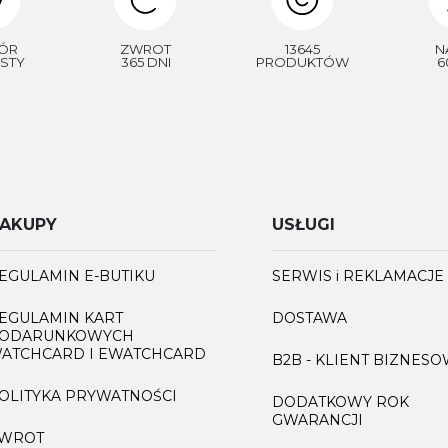
ÓR
ZWROT
13645
N
STY
365 DNI
PRODUKTÓW
6
AKUPY
USŁUGI
EGULAMIN E-BUTIKU
SERWIS i REKLAMACJE
EGULAMIN KART
DOSTAWA
ODARUNKOWYCH
ATCHCARD I EWATCHCARD
B2B - KLIENT BIZNES
OLITYKA PRYWATNOŚCI
DODATKOWY ROK
GWARANCJI
WROT