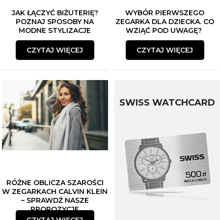
JAK ŁĄCZYĆ BIŻUTERIĘ?
WYBÓR PIERWSZEGO
POZNAJ SPOSOBY NA
ZEGARKA DLA DZIECKA. CO
MODNE STYLIZACJE
WZIĄĆ POD UWAGĘ?
CZYTAJ WIĘCEJ
CZYTAJ WIĘCEJ
SWISS WATCHCARD
ZAPISZ SIĘ DO NEWSLETTERA
Czekają na Ciebie...
RÓŻNE OBLICZA SZAROŚCI
W ZEGARKACH CALVIN KLEIN
-10% NA ZEGARKI I BIŻUTERIĘ
– SPRAWDŹ NASZE
-5% na smartwache
PROPOZYCJE