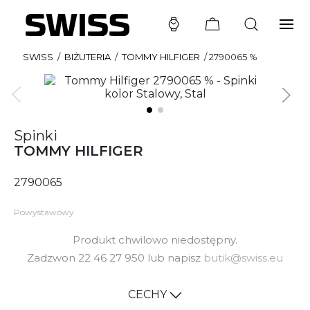
SWISS
/
BIŻUTERIA
/
TOMMY HILFIGER
/
2790065 %
Spinki
TOMMY HILFIGER
2790065
Powystawowy
Produkt chwilowo niedostępny.
Zadzwon 22 46 27 950 lub napisz
butik@swiss.eu
CECHY