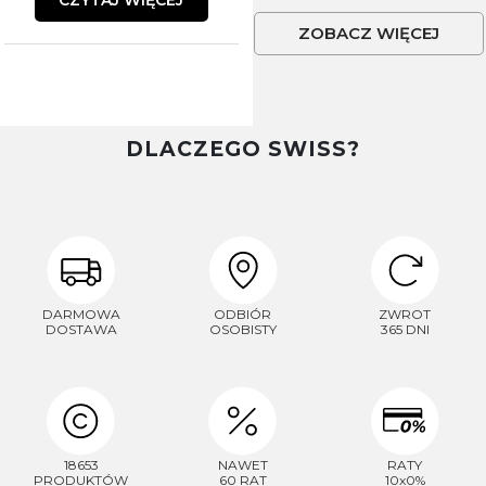
CZYTAJ WIĘCEJ
ZOBACZ WIĘCEJ
Płeć
DLACZEGO SWISS?
Akceptacja regulaminu
Akcetpuję regulamin i politykę
prywatności
Zapisuję się
Polityka prywatności
DARMOWA
ODBIÓR
ZWROT
DOSTAWA
OSOBISTY
365 DNI
18653
NAWET
RATY
PRODUKTÓW
60 RAT
10x0%