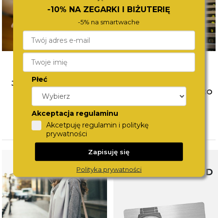
-10% NA ZEGARKI I BIŻUTERIĘ
-5% na smartwache
Płeć
JAK ŁĄCZYĆ BIŻUTERIĘ?
WYBÓR PIERWSZEGO
POZNAJ SPOSOBY NA
ZEGARKA DLA DZIECKA. CO
MODNE STYLIZACJE
WZIĄĆ POD UWAGĘ?
Akceptacja regulaminu
CZYTAJ WIĘCEJ
CZYTAJ WIĘCEJ
Akcetpuję regulamin i politykę
prywatności
Zapisuję się
Polityka prywatności
SWISS WATCHCARD