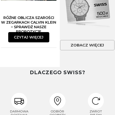
RÓŻNE OBLICZA SZAROŚCI
W ZEGARKACH CALVIN KLEIN
– SPRAWDŹ NASZE
PROPOZYCJE
CZYTAJ WIĘCEJ
ZOBACZ WIĘCEJ
DLACZEGO SWISS?
DARMOWA
ODBIÓR
ZWROT
DOSTAWA
OSOBISTY
365 DNI