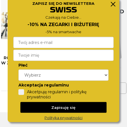
ZAPISZ SIĘ DO NEWSLETTERA
SWISS WATCHCARD
Czekają na Ciebie...
-10% NA ZEGARKI I BIŻUTERIĘ
-5% na smartwache
RÓŻNE OBLICZA SZAROŚCI
W ZEGARKACH CALVIN KLEIN
Płeć
– SPRAWDŹ NASZE
PROPOZYCJE
CZYTAJ WIĘCEJ
Akceptacja regulaminu
ZOBACZ WIĘCEJ
Akcetpuję regulamin i politykę
prywatności
Zapisuję się
DLACZEGO SWISS?
Polityka prywatności