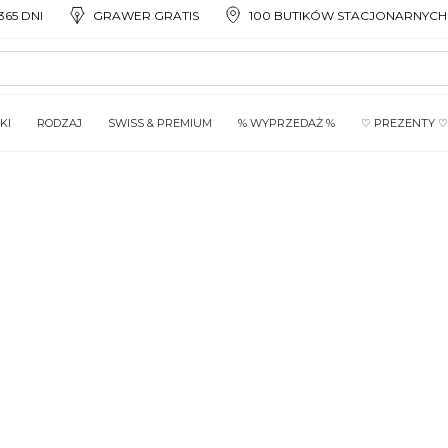
65 DNI
GRAWER GRATIS
100 BUTIKÓW STACJONARNYCH
KI
RODZAJ
SWISS & PREMIUM
% WYPRZEDAŻ %
♡ PREZENTY ♡