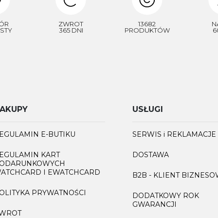
ÓR
ZWROT
13682
N
STY
365 DNI
PRODUKTÓW
6
AKUPY
USŁUGI
EGULAMIN E-BUTIKU
SERWIS i REKLAMACJE
EGULAMIN KART
DOSTAWA
ODARUNKOWYCH
ATCHCARD I EWATCHCARD
B2B - KLIENT BIZNES
OLITYKA PRYWATNOŚCI
DODATKOWY ROK
GWARANCJI
WROT