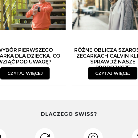
WYBÓR PIERWSZEGO
RÓŻNE OBLICZA SZARO
ARKA DLA DZIECKA. CO
ZEGARKACH CALVIN KLE
WZIĄĆ POD UWAGĘ?
SPRAWDŹ NASZE
PROPOZYCJE
CZYTAJ WIĘCEJ
CZYTAJ WIĘCEJ
DLACZEGO SWISS?