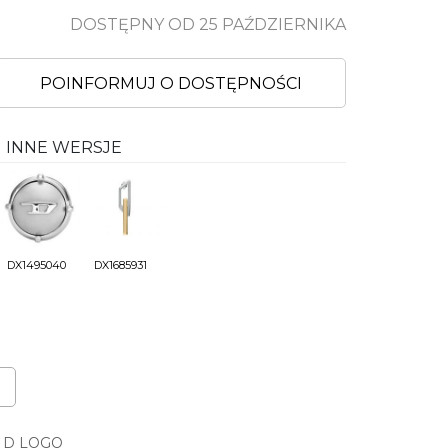
DOSTĘPNY OD 25 PAŹDZIERNIKA
POINFORMUJ O DOSTĘPNOŚCI
INNE WERSJE
DX1495040
DX1685931
D LOGO