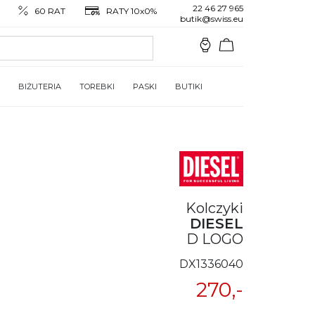
22 46 27 965
60 RAT
RATY 10x0%
butik@swiss.eu
BIŻUTERIA
TOREBKI
PASKI
BUTIKI
Kolczyki
DIESEL
D LOGO
DX1336040
270,-