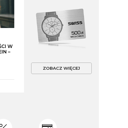
ŚCI W
IN –
ZOBACZ WIĘCEJ