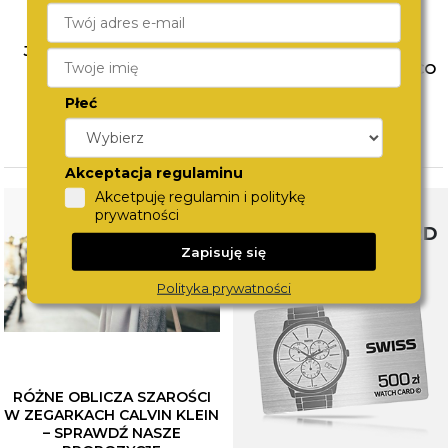
JAK ŁĄCZYĆ BIŻUTERIĘ?
WYBÓR PIERWSZEGO
POZNAJ SPOSOBY NA
ZEGARKA DLA DZIECKA. CO
MODNE STYLIZACJE
WZIĄĆ POD UWAGĘ?
Płeć
CZYTAJ WIĘCEJ
CZYTAJ WIĘCEJ
Akceptacja regulaminu
Akcetpuję regulamin i politykę
prywatności
SWISS WATCHCARD
Zapisuję się
Polityka prywatności
RÓŻNE OBLICZA SZAROŚCI
W ZEGARKACH CALVIN KLEIN
– SPRAWDŹ NASZE