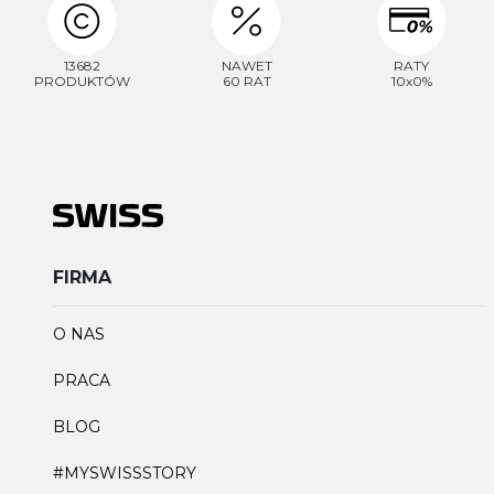
13682
NAWET
RATY
PRODUKTÓW
60 RAT
10x0%
FIRMA
O NAS
PRACA
BLOG
#MYSWISSSTORY