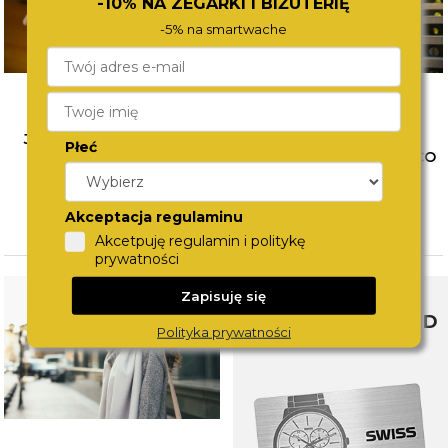
-10% NA ZEGARKI I BIŻUTERIĘ
-5% na smartwache
JAK ŁĄCZYĆ BIŻUTERIĘ?
WYBÓR PIERWSZEGO
Płeć
POZNAJ SPOSOBY NA
ZEGARKA DLA DZIECKA. CO
MODNE STYLIZACJE
WZIĄĆ POD UWAGĘ?
CZYTAJ WIĘCEJ
CZYTAJ WIĘCEJ
Akceptacja regulaminu
Akcetpuję regulamin i politykę
prywatności
Zapisuję się
SWISS WATCHCARD
Polityka prywatności