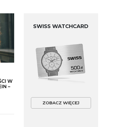
SWISS WATCHCARD
ŚCI W
IN –
ZOBACZ WIĘCEJ