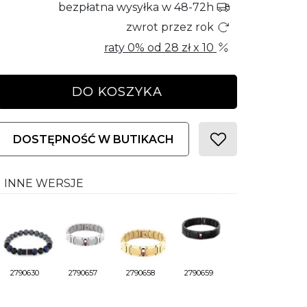
bezpłatna wysyłka w 48-72h
zwrot przez rok
raty 0% od
28 zł
x 10
DO KOSZYKA
DOSTĘPNOŚĆ W BUTIKACH
INNE WERSJE
2790630
2790657
2790658
2790659