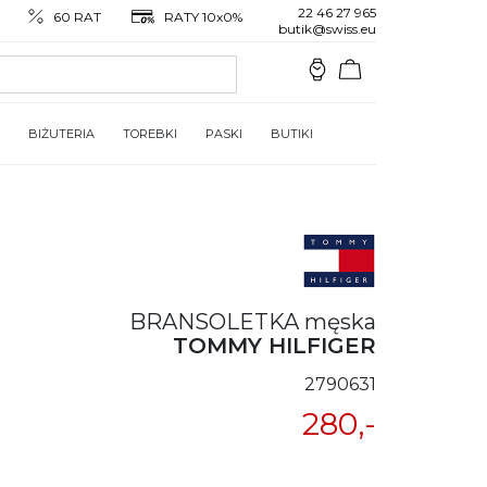
22 46 27 965
60 RAT
RATY 10x0%
butik@swiss.eu
BIŻUTERIA
TOREBKI
PASKI
BUTIKI
BRANSOLETKA męska
TOMMY HILFIGER
2790631
280,-