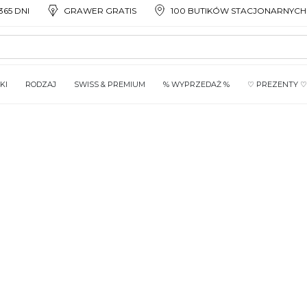
65 DNI
GRAWER GRATIS
100 BUTIKÓW STACJONARNYCH
KI
RODZAJ
SWISS & PREMIUM
% WYPRZEDAŻ %
♡ PREZENTY ♡