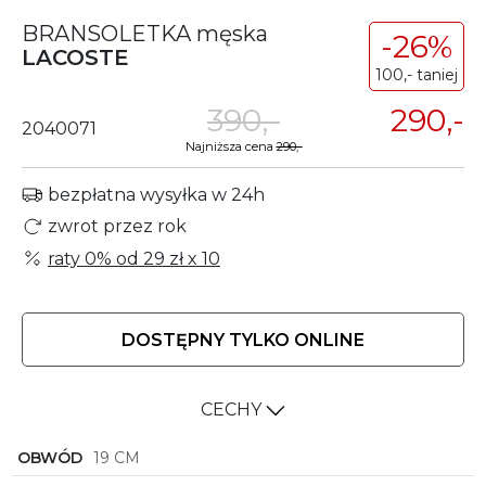
BRANSOLETKA męska
-26%
LACOSTE
100,- taniej
390,-
290,-
2040071
Najniższa cena
290,-
bezpłatna wysyłka w 24h
zwrot przez rok
raty 0% od
29 zł
x 10
DOSTĘPNY TYLKO ONLINE
CECHY
OBWÓD
19 CM