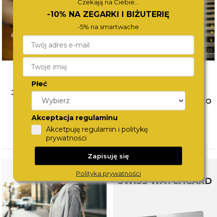
Czekają na Ciebie...
-10% NA ZEGARKI I BIŻUTERIĘ
-5% na smartwache
Płeć
JAK ŁĄCZYĆ BIŻUTERIĘ?
WYBÓR PIERWSZEGO
POZNAJ SPOSOBY NA
ZEGARKA DLA DZIECKA. CO
MODNE STYLIZACJE
WZIĄĆ POD UWAGĘ?
Akceptacja regulaminu
Akcetpuję regulamin i politykę
CZYTAJ WIĘCEJ
CZYTAJ WIĘCEJ
prywatności
Zapisuję się
Polityka prywatności
SWISS WATCHCARD