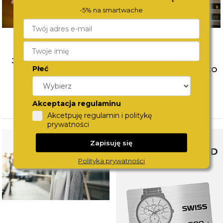
-5% na smartwache
JAK ŁĄCZYĆ BIŻUTERIĘ?
WYBÓR PIERWSZEGO
Płeć
POZNAJ SPOSOBY NA
ZEGARKA DLA DZIECKA. CO
MODNE STYLIZACJE
WZIĄĆ POD UWAGĘ?
CZYTAJ WIĘCEJ
CZYTAJ WIĘCEJ
Akceptacja regulaminu
Akcetpuję regulamin i politykę
prywatności
Zapisuję się
SWISS WATCHCARD
Polityka prywatności