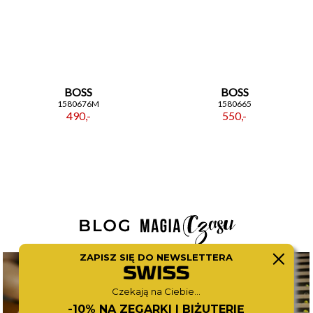
BOSS
BOSS
1580676M
1580665
490,-
550,-
ZAPISZ SIĘ DO NEWSLETTERA
Czekają na Ciebie...
-10% NA ZEGARKI I BIŻUTERIĘ