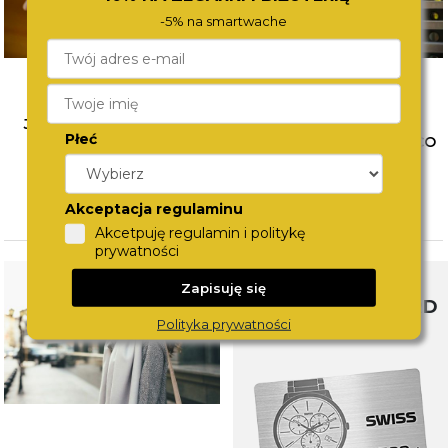
-5% na smartwache
JAK ŁĄCZYĆ BIŻUTERIĘ?
WYBÓR PIERWSZEGO
Płeć
POZNAJ SPOSOBY NA
ZEGARKA DLA DZIECKA. CO
MODNE STYLIZACJE
WZIĄĆ POD UWAGĘ?
CZYTAJ WIĘCEJ
CZYTAJ WIĘCEJ
Akceptacja regulaminu
Akcetpuję regulamin i politykę
prywatności
Zapisuję się
SWISS WATCHCARD
Polityka prywatności