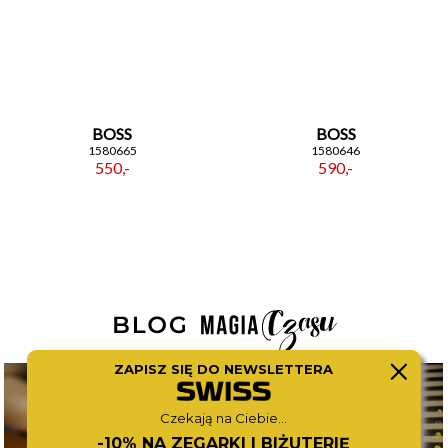
BOSS
BOSS
1580665
1580646
550,-
590,-
ZAPISZ SIĘ DO NEWSLETTERA
Czekają na Ciebie...
-10% NA ZEGARKI I BIŻUTERIĘ