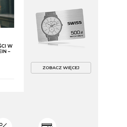
ŚCI W
IN –
ZOBACZ WIĘCEJ