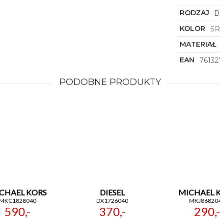
RODZAJ
B
KOLOR
S
MATERIAŁ
EAN
76132
PODOBNE PRODUKTY
CHAEL KORS
DIESEL
MICHAEL 
MKC1828040
DX1726040
MKJ86820
590,-
370,-
290,-