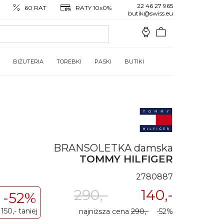
22 46 27 965
60 RAT
RATY 10x0%
butik@swiss.eu
BIŻUTERIA
TOREBKI
PASKI
BUTIKI
BRANSOLETKA damska
TOMMY HILFIGER
2780887
290,-
140,-
-52%
150,- taniej
najniższa cena
290,-
-52%