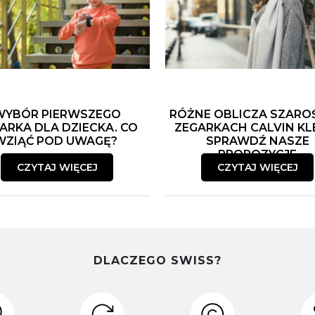
WYBÓR PIERWSZEGO
RÓŻNE OBLICZA SZARO
ARKA DLA DZIECKA. CO
ZEGARKACH CALVIN KLE
WZIĄĆ POD UWAGĘ?
SPRAWDŹ NASZE
PROPOZYCJE
CZYTAJ WIĘCEJ
CZYTAJ WIĘCEJ
DLACZEGO SWISS?