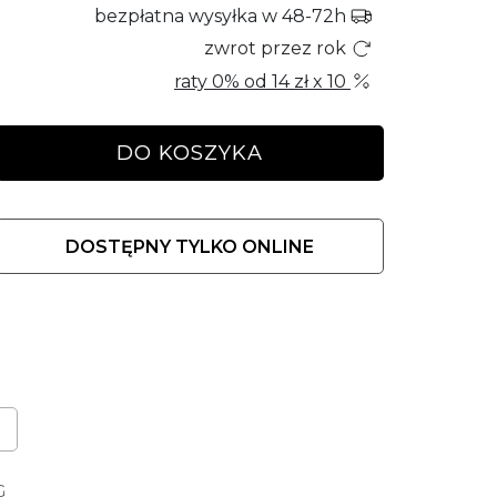
bezpłatna wysyłka w 48-72h
zwrot przez rok
raty 0% od
14 zł
x 10
DO KOSZYKA
DOSTĘPNY TYLKO ONLINE
G