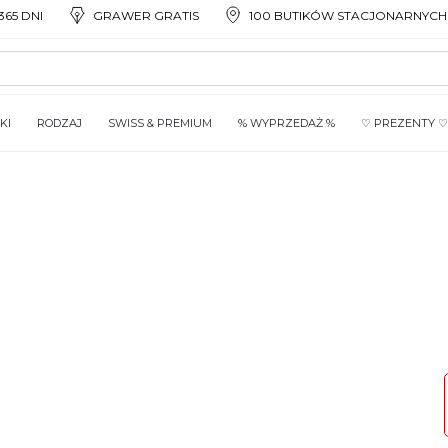
65 DNI
GRAWER GRATIS
100 BUTIKÓW STACJONARNYCH
KI
RODZAJ
SWISS & PREMIUM
% WYPRZEDAŻ %
♡ PREZENTY ♡