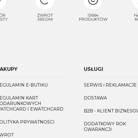
ÓR
ZWROT
13664
N
STY
365 DNI
PRODUKTÓW
6
AKUPY
USŁUGI
EGULAMIN E-BUTIKU
SERWIS i REKLAMACJE
EGULAMIN KART
DOSTAWA
ODARUNKOWYCH
ATCHCARD I EWATCHCARD
B2B - KLIENT BIZNES
OLITYKA PRYWATNOŚCI
DODATKOWY ROK
GWARANCJI
WROT