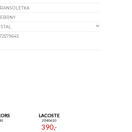
RANSOLETKA
REBRNY
STAL
72579643
KORS
LACOSTE
40
2040610
390,-