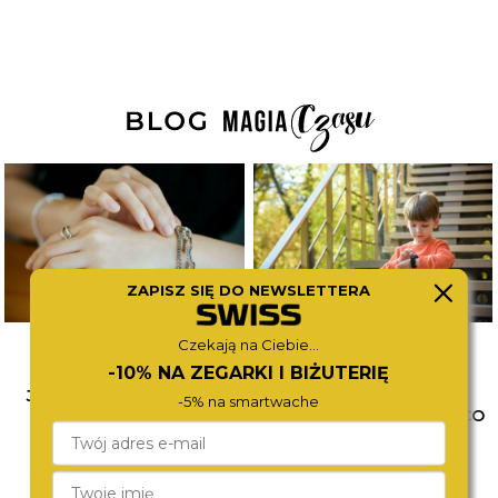
ZAPISZ SIĘ DO NEWSLETTERA
Czekają na Ciebie...
-10% NA ZEGARKI I BIŻUTERIĘ
JAK ŁĄCZYĆ BIŻUTERIĘ?
WYBÓR PIERWSZEGO
-5% na smartwache
POZNAJ SPOSOBY NA
ZEGARKA DLA DZIECKA. CO
MODNE STYLIZACJE
WZIĄĆ POD UWAGĘ?
CZYTAJ WIĘCEJ
CZYTAJ WIĘCEJ