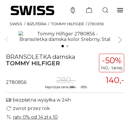
SWISS
/
BIŻUTERIA
/
TOMMY HILFIGER
/
2780856
BRANSOLETKA damska
-50%
TOMMY HILFIGER
140,- taniej
280,-
140,-
2780856
Najniższa cena
280,-
-50%
bezpłatna wysyłka w 24h
zwrot przez rok
raty 0% od
14 zł
x 10