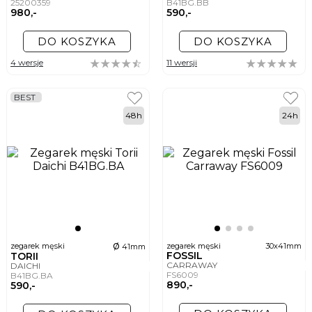
25200359
B41BG.BB
980,-
590,-
DO KOSZYKA
DO KOSZYKA
4 wersje
11 wersji
BEST
48h
24h
ø
zegarek męski
zegarek męski
30x41mm
41mm
FOSSIL
TORII
CARRAWAY
DAICHI
FS6009
B41BG.BA
890,-
590,-