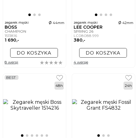
ø
ø
zegarek męski
zegarek męski
44mm
42mm
BOSS
LEE COOPER
CHAMPION
SPRING 26
1513816
LC08088.999
1 690,-
380,-
DO KOSZYKA
DO KOSZYKA
8 wersji
4 wersje
BEST
48h
24h