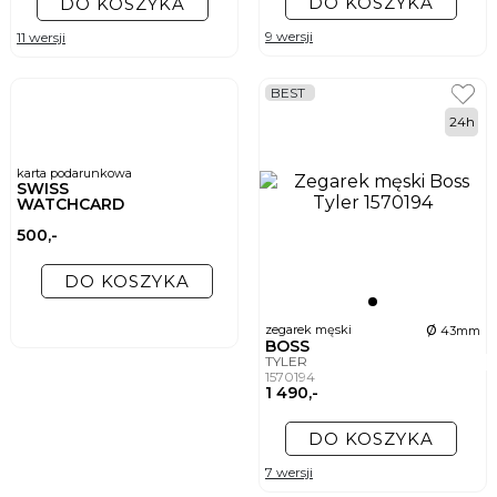
DO KOSZYKA
DO KOSZYKA
9 wersji
11 wersji
BEST
24h
karta podarunkowa
SWISS
WATCHCARD
500,-
DO KOSZYKA
ø
zegarek męski
43mm
BOSS
TYLER
1570194
1 490,-
DO KOSZYKA
7 wersji