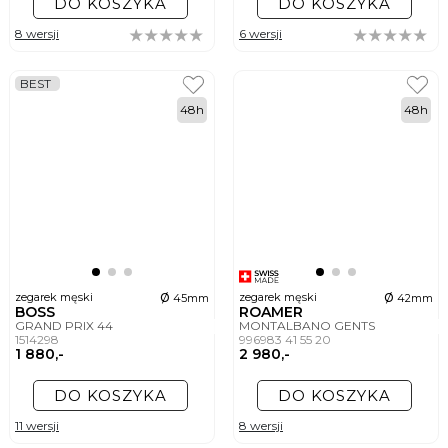
DO KOSZYKA
DO KOSZYKA
8 wersji
6 wersji
BEST
48h
48h
ø
ø
zegarek męski
zegarek męski
45mm
42mm
BOSS
ROAMER
GRAND PRIX 44
MONTALBANO GENTS
1514298
996983 41 55 20
1 880,-
2 980,-
DO KOSZYKA
DO KOSZYKA
11 wersji
8 wersji