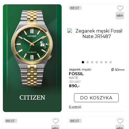
BEST
48h
ø
zegarek męski
50mm
FOSSIL
NATE
JR1487
890,-
DO KOSZYKA
6 wersji
BEST
BEST
48h
48h