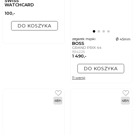
SWISS
WATCHCARD
100,-
DO KOSZYKA
ø
zegarek męski
45mm
BOSS
GRAND PRIX 44
1514225
1 490,-
DO KOSZYKA
11 wersji
48h
48h