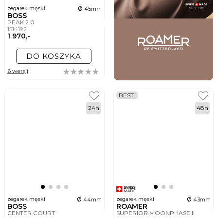
ø
zegarek męski
45mm
BOSS
PEAK 2.0
1514192
1 970,-
DO KOSZYKA
6 wersji
BEST
24h
48h
ø
ø
zegarek męski
zegarek męski
44mm
43mm
BOSS
ROAMER
CENTER COURT
SUPERIOR MOONPHASE II