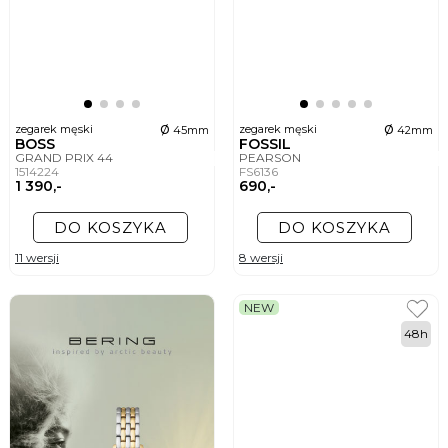
ø
ø
zegarek męski
zegarek męski
45mm
42mm
BOSS
FOSSIL
GRAND PRIX 44
PEARSON
1514224
FS6136
1 390,-
690,-
DO KOSZYKA
DO KOSZYKA
11 wersji
8 wersji
NEW
48h