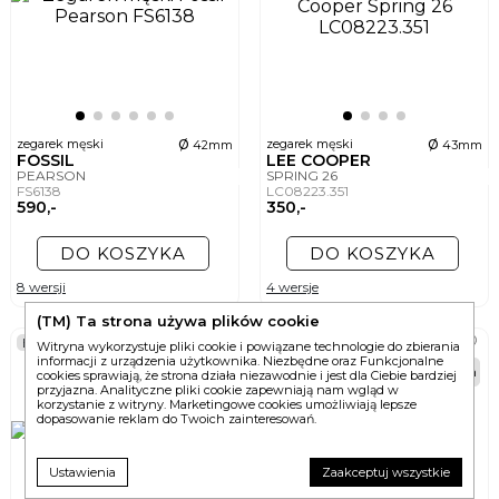
ø
ø
zegarek męski
zegarek męski
42mm
43mm
FOSSIL
LEE COOPER
PEARSON
SPRING 26
FS6138
LC08223.351
590,-
350,-
DO KOSZYKA
DO KOSZYKA
8 wersji
4 wersje
(TM) Ta strona używa plików cookie
BEST
Witryna wykorzystuje pliki cookie i powiązane technologie do zbierania
informacji z urządzenia użytkownika. Niezbędne oraz Funkcjonalne
48h
48h
cookies sprawiają, że strona działa niezawodnie i jest dla Ciebie bardziej
przyjazna. Analityczne pliki cookie zapewniają nam wgląd w
korzystanie z witryny. Marketingowe cookies umożliwiają lepsze
dopasowanie reklam do Twoich zainteresowań.
Ustawienia
Zaakceptuj wszystkie