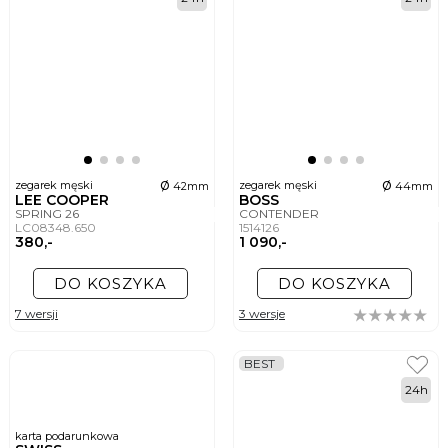
ø
ø
zegarek męski
zegarek męski
42mm
44mm
LEE COOPER
BOSS
SPRING 26
CONTENDER
LC08348.650
1514126
380,-
1 090,-
DO KOSZYKA
DO KOSZYKA
7 wersji
3 wersje
BEST
24h
karta podarunkowa