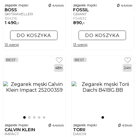
ø
ø
zegarek męski
zegarek męski
44mm
44mm
BOSS
FOSSIL
SKYTRAVELLER
GRANT
1514216
FS4832
1 490,-
890,-
DO KOSZYKA
DO KOSZYKA
13 wersji
13 wersji
BEST
BEST
48h
24h
ø
ø
zegarek męski
zegarek męski
44mm
41mm
CALVIN KLEIN
TORII
IMPACT
DAICHI