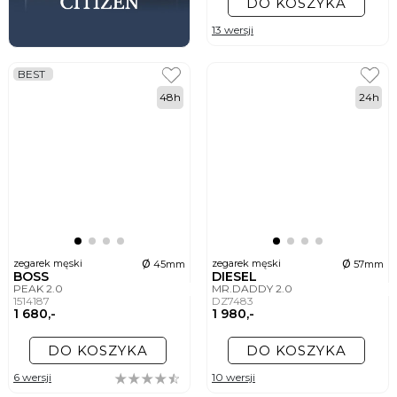
DO KOSZYKA
13 wersji
BEST
48h
24h
ø
ø
zegarek męski
zegarek męski
45mm
57mm
BOSS
DIESEL
PEAK 2.0
MR.DADDY 2.0
1514187
DZ7483
1 680,-
1 980,-
DO KOSZYKA
DO KOSZYKA
6 wersji
10 wersji