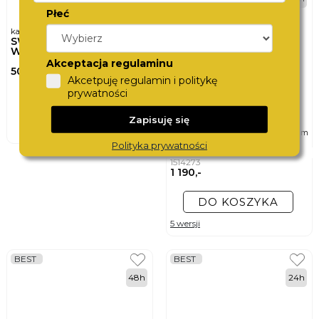
Płeć
karta podarunkowa
SWISS
WATCHCARD
Akceptacja regulaminu
500,-
Akcetpuję regulamin i politykę
prywatności
DO KOSZYKA
Zapisuję się
ø
zegarek męski
41mm
BOSS
Polityka prywatności
PRINCIPLE MASTER
1514273
1 190,-
DO KOSZYKA
5 wersji
BEST
BEST
48h
24h