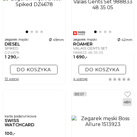
ø
ø
zegarek męski
zegarek męski
49mm
42mm
DIESEL
ROAMER
SPIKED
VALAIS GENTS SET
DZ4678
988833 48 35 05
1 290,-
1 690,-
DO KOSZYKA
DO KOSZYKA
13 wersji
4 wersje
BEST
48h
karta podarunkowa
SWISS
WATCHCARD
100,-