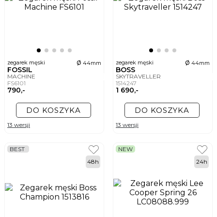
ø
ø
zegarek męski
zegarek męski
44mm
44mm
FOSSIL
BOSS
MACHINE
SKYTRAVELLER
FS6101
1514247
790,-
1 690,-
DO KOSZYKA
DO KOSZYKA
13 wersji
13 wersji
BEST
NEW
48h
24h