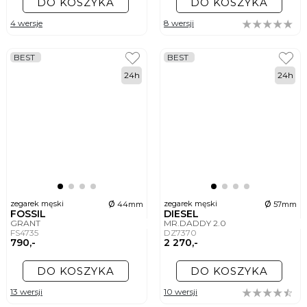
DO KOSZYKA
DO KOSZYKA
4 wersje
8 wersji
BEST
BEST
24h
24h
ø
ø
zegarek męski
zegarek męski
44mm
57mm
FOSSIL
DIESEL
GRANT
MR.DADDY 2.0
FS4735
DZ7370
790,-
2 270,-
DO KOSZYKA
DO KOSZYKA
13 wersji
10 wersji