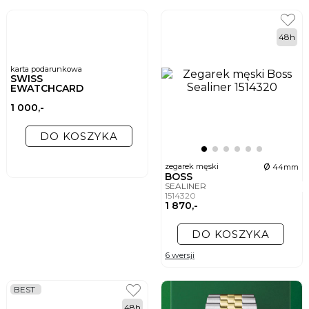
48h
karta podarunkowa
SWISS
EWATCHCARD
1 000,-
DO KOSZYKA
ø
zegarek męski
44mm
BOSS
SEALINER
1514320
1 870,-
DO KOSZYKA
6 wersji
BEST
48h