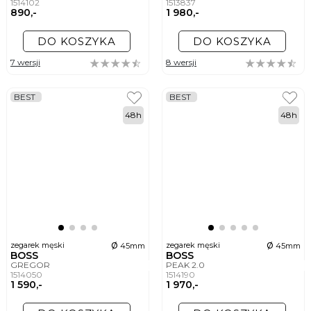
1514102
1513837
890,-
1 980,-
DO KOSZYKA
DO KOSZYKA
7 wersji
8 wersji
BEST
BEST
48h
48h
ø
ø
zegarek męski
zegarek męski
45mm
45mm
BOSS
BOSS
GREGOR
PEAK 2.0
1514050
1514190
1 590,-
1 970,-