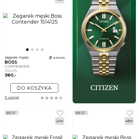
ø
zegarek męski
44mm
BOSS
CONTENDER
1514125
980,-
DO KOSZYKA
3 wersje
BEST
BEST
24h
48h