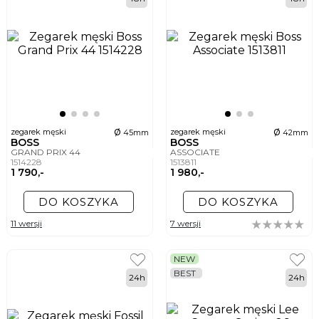
ø
ø
zegarek męski
zegarek męski
45mm
42mm
BOSS
BOSS
GRAND PRIX 44
ASSOCIATE
1514228
1513811
1 790,-
1 980,-
DO KOSZYKA
DO KOSZYKA
11 wersji
7 wersji
NEW
BEST
24h
24h