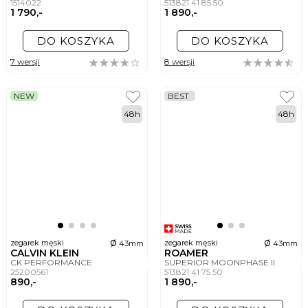
1514022
513821 41 85 50
1 790,-
1 890,-
DO KOSZYKA
DO KOSZYKA
7 wersji
8 wersji
NEW
BEST
48h
48h
ø
ø
zegarek męski
zegarek męski
43mm
43mm
CALVIN KLEIN
ROAMER
CK PERFORMANCE
SUPERIOR MOONPHASE II
25200561
513821 41 75 50
890,-
1 890,-