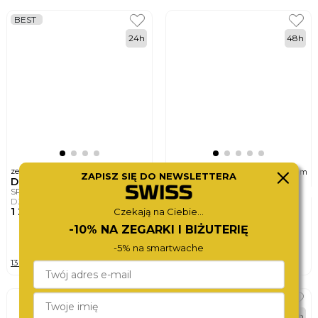
BEST
24h
48h
ø
ø
zegarek męski
zegarek męski
49mm
40mm
ZAPISZ SIĘ DO NEWSLETTERA
DIESEL
BOSS
SPIKED
GRAND PRIX 40
DZ4644
1514261
1 290,-
1 880,-
Czekają na Ciebie...
-10% NA ZEGARKI I BIŻUTERIĘ
DO KOSZYKA
DO KOSZYKA
-5% na smartwache
13 wersji
4 wersje
BEST
48h