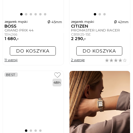
ø
ø
zegarek męski
zegarek męski
45mm
42mm
BOSS
CITIZEN
GRAND PRIX 44
PROMASTER LAND RACER
1514266
CB5925-15E
1 680,-
2 290,-
DO KOSZYKA
DO KOSZYKA
11 wersji
2 wersje
BEST
48h