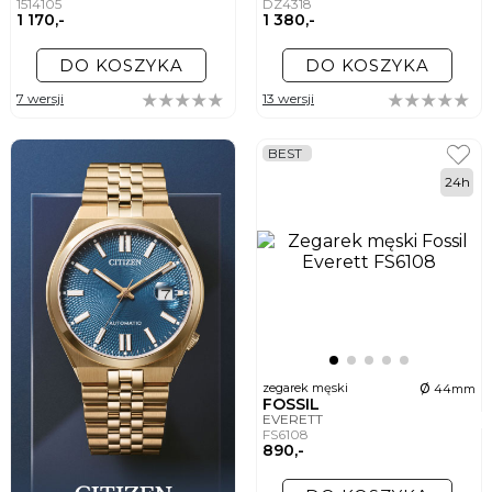
1514105
DZ4318
1 170,-
1 380,-
DO KOSZYKA
DO KOSZYKA
7 wersji
13 wersji
BEST
24h
ø
zegarek męski
44mm
FOSSIL
EVERETT
FS6108
890,-