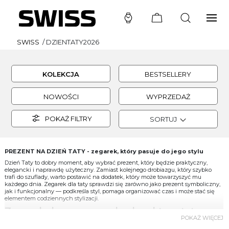
SWISS
/
DZIENTATY2026
KOLEKCJA
BESTSELLERY
NOWOŚCI
WYPRZEDAŻ
POKAŻ FILTRY
SORTUJ
PREZENT NA DZIEŃ TATY - zegarek, który pasuje do jego stylu
Dzień Taty to dobry moment, aby wybrać prezent, który będzie praktyczny,
elegancki i naprawdę użyteczny. Zamiast kolejnego drobiazgu, który szybko
trafi do szuflady, warto postawić na dodatek, który może towarzyszyć mu
każdego dnia. Zegarek dla taty sprawdzi się zarówno jako prezent symboliczny,
jak i funkcjonalny — podkreśla styl, pomaga organizować czas i może stać się
elementem codziennych stylizacji.
Zegarek dopasowany do charakteru taty
POKAŻ WIĘCEJ
Każdy tata ma swój własny styl, dlatego wybór zegarka warto dopasować do jego