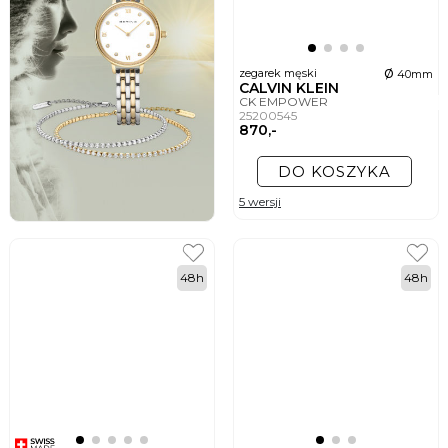
ø
zegarek męski
40mm
CALVIN KLEIN
CK EMPOWER
25200545
870,-
DO KOSZYKA
5 wersji
48h
48h