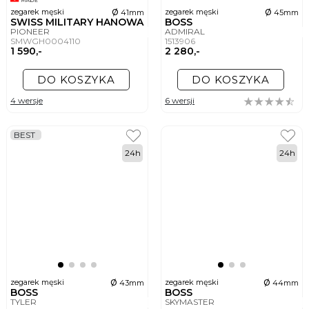
ø
ø
zegarek męski
zegarek męski
41mm
45mm
SWISS MILITARY HANOWA
BOSS
PIONEER
ADMIRAL
SMWGH0004110
1513906
1 590,-
2 280,-
DO KOSZYKA
DO KOSZYKA
4 wersje
6 wersji
BEST
24h
24h
ø
ø
zegarek męski
zegarek męski
43mm
44mm
BOSS
BOSS
TYLER
SKYMASTER