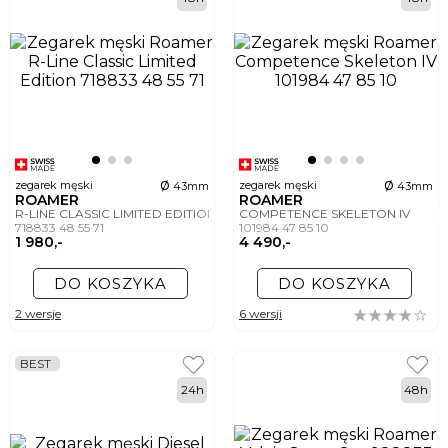
ø
ø
zegarek męski
zegarek męski
43mm
43mm
ROAMER
ROAMER
R-LINE CLASSIC LIMITED EDITION
COMPETENCE SKELETON IV
718833 48 55 71
101984 47 85 10
1 980,-
4 490,-
DO KOSZYKA
DO KOSZYKA
2 wersje
6 wersji
BEST
24h
48h