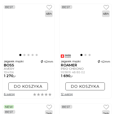
BEST
BEST
48h
48h
ø
ø
zegarek męski
zegarek męski
42mm
42mm
BOSS
ROAMER
AVERY
PRO CHRONO
1514156
993819 48 85 02
1 270,-
1 690,-
DO KOSZYKA
DO KOSZYKA
6 wersji
12 wersji
NEW
BEST
BEST
24h
24h