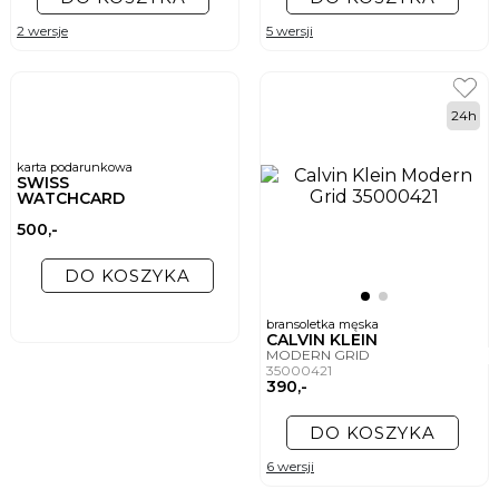
2 wersje
5 wersji
24h
karta podarunkowa
SWISS
WATCHCARD
500,-
DO KOSZYKA
bransoletka męska
CALVIN KLEIN
MODERN GRID
35000421
390,-
DO KOSZYKA
6 wersji