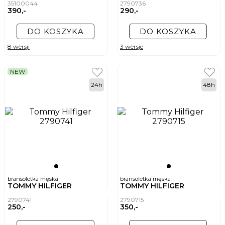
35100044
2790736
390,-
290,-
DO KOSZYKA
DO KOSZYKA
8 wersji
3 wersje
NEW
24h
48h
bransoletka męska
bransoletka męska
TOMMY HILFIGER
TOMMY HILFIGER
2790741
2790715
250,-
350,-