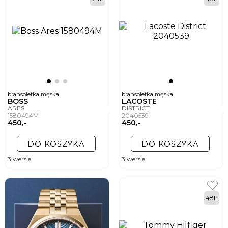
bransoletka męska
bransoletka męska
BOSS
LACOSTE
ARES
DISTRICT
1580494M
2040539
450,-
450,-
DO KOSZYKA
DO KOSZYKA
3 wersje
3 wersje
48h