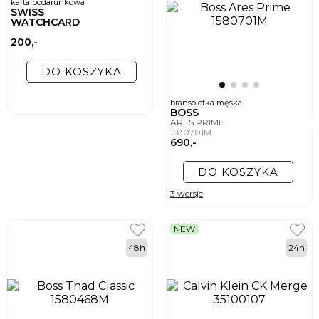
karta podarunkowa
SWISS
WATCHCARD
200,-
DO KOSZYKA
bransoletka męska
BOSS
ARES PRIME
1580701M
690,-
DO KOSZYKA
3 wersje
NEW
48h
24h