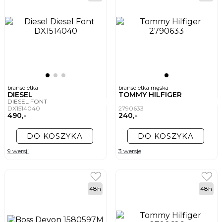
bransoletka
bransoletka męska
DIESEL
TOMMY HILFIGER
DIESEL FONT
DX1514040
2790633
490,-
240,-
DO KOSZYKA
DO KOSZYKA
9 wersji
3 wersje
48h
48h