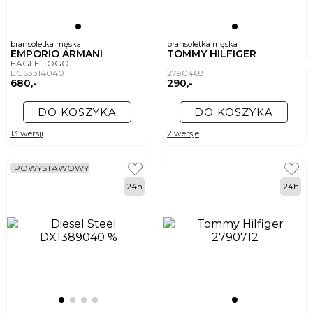
bransoletka męska
bransoletka męska
EMPORIO ARMANI
TOMMY HILFIGER
EAGLE LOGO
EGS3314040
2790468
680,-
290,-
DO KOSZYKA
DO KOSZYKA
13 wersji
2 wersje
POWYSTAWOWY
24h
24h