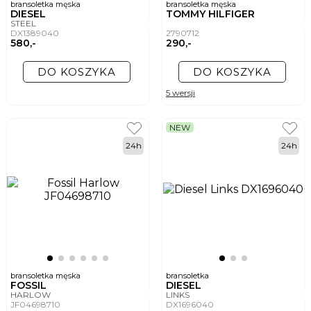
bransoletka męska
bransoletka męska
DIESEL
TOMMY HILFIGER
STEEL
DX1389040
2790712
580,-
290,-
DO KOSZYKA
DO KOSZYKA
5 wersji
NEW
24h
24h
bransoletka męska
bransoletka
FOSSIL
DIESEL
HARLOW
LINKS
JF04698710
DX1696040