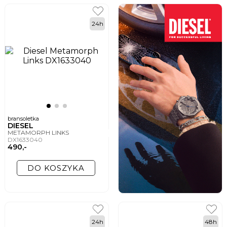
24h
bransoletka
DIESEL
METAMORPH LINKS
DX1633040
490,-
DO KOSZYKA
24h
48h