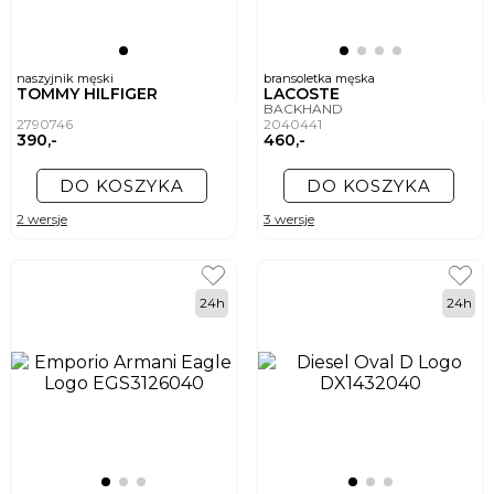
naszyjnik męski
bransoletka męska
TOMMY HILFIGER
LACOSTE
BACKHAND
2790746
2040441
390,-
460,-
DO KOSZYKA
DO KOSZYKA
2 wersje
3 wersje
24h
24h