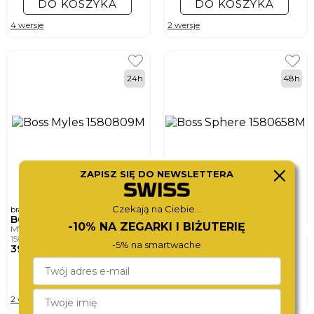
DO KOSZYKA
DO KOSZYKA
4 wersje
2 wersje
24h
48h
ZAPISZ SIĘ DO NEWSLETTERA
Czekają na Ciebie...
bransoletka męska
bransoletka męska
BOSS
BOSS
-10% NA ZEGARKI I BIŻUTERIĘ
MYLES
SPHERE
1580809M
1580658M
-5% na smartwache
390,-
450,-
DO KOSZYKA
DO KOSZYKA
2 wersje
4 wersje