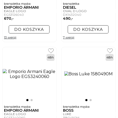
bransoletka męska
bransoletka
EMPORIO ARMANI
DIESEL
EAGLE LOGO
OVAL D LOGO
EGS3126040
DX1432040
670,-
490,-
DO KOSZYKA
DO KOSZYKA
13 wersji
7 wersji
48h
48h
bransoletka męska
bransoletka męska
EMPORIO ARMANI
BOSS
EAGLE LOGO
LUKE
EGS3240060
1580490M