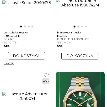
bransoletka męska
bransoletka męska
LACOSTE
BOSS
SCRIPT
DOUBLE B ABSOLUTE
2040478
1580742M
460,-
590,-
DO KOSZYKA
DO KOSZYKA
5 wersji
48h