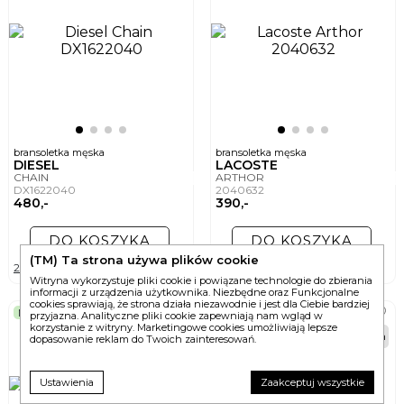
bransoletka męska
bransoletka męska
DIESEL
LACOSTE
CHAIN
ARTHOR
DX1622040
2040632
480,-
390,-
DO KOSZYKA
DO KOSZYKA
(TM) Ta strona używa plików cookie
2 wersje
6 wersji
Witryna wykorzystuje pliki cookie i powiązane technologie do zbierania
informacji z urządzenia użytkownika. Niezbędne oraz Funkcjonalne
cookies sprawiają, że strona działa niezawodnie i jest dla Ciebie bardziej
NEW
NEW
przyjazna. Analityczne pliki cookie zapewniają nam wgląd w
korzystanie z witryny. Marketingowe cookies umożliwiają lepsze
48h
48h
dopasowanie reklam do Twoich zainteresowań.
Ustawienia
Zaakceptuj wszystkie