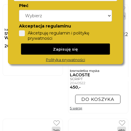
Płeć
48h
Akceptacja regulaminu
karta podarunkowa
Akcetpuję regulamin i politykę
SWISS
WATCHCARD
prywatności
200,-
Zapisuję się
DO KOSZYKA
Polityka prywatności
bransoletka męska
LACOSTE
SCRIPT
2040522
450,-
DO KOSZYKA
5 wersji
24h
48h