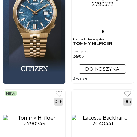
bransoletka męska
TOMMY HILFIGER
2790572
390,-
DO KOSZYKA
3 wersje
NEW
24h
48h