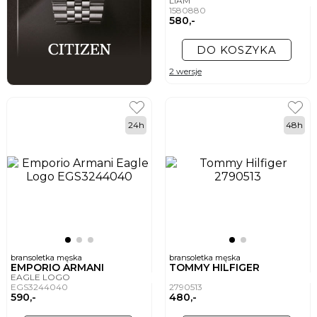
LIAM
1580880
580,-
DO KOSZYKA
2 wersje
24h
48h
bransoletka męska
bransoletka męska
EMPORIO ARMANI
TOMMY HILFIGER
EAGLE LOGO
EGS3244040
2790513
590,-
480,-