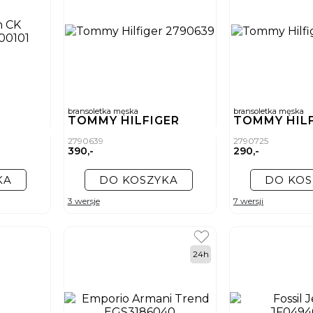
bransoletka męska
bransoletka męska
TOMMY HILFIGER
TOMMY HIL
2790639
2790725
390,-
290,-
KA
DO KOSZYKA
DO KOS
3 wersje
7 wersji
24h