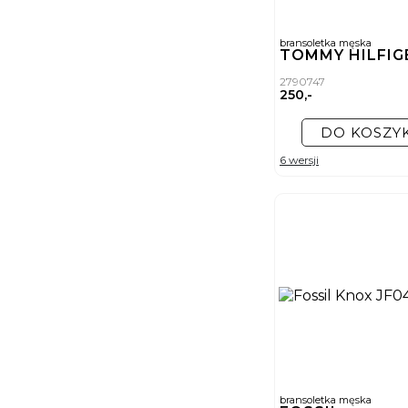
bransoletka męska
TOMMY HILFI
2790747
250,-
DO KOSZY
6 wersji
bransoletka męska