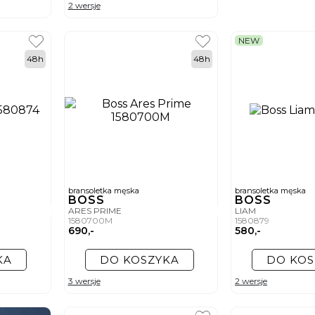
2 wersje
NEW
48h
48h
bransoletka męska
bransoletka męska
BOSS
BOSS
ARES PRIME
LIAM
1580700M
1580879
690,-
580,-
KA
DO KOSZYKA
DO KOS
3 wersje
2 wersje