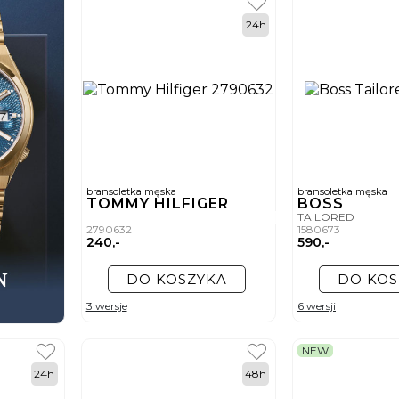
24h
bransoletka męska
bransoletka męska
TOMMY HILFIGER
BOSS
TAILORED
2790632
1580673
240,-
590,-
DO KOSZYKA
DO KOS
3 wersje
6 wersji
NEW
24h
48h