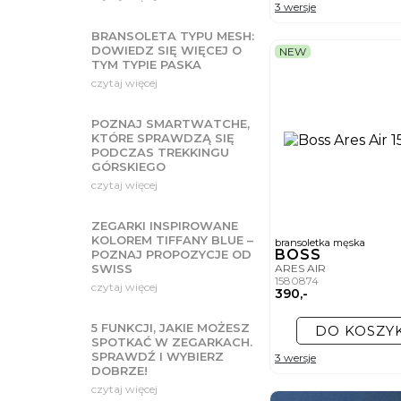
3 wersje
BRANSOLETA TYPU MESH:
DOWIEDZ SIĘ WIĘCEJ O
NEW
TYM TYPIE PASKA
czytaj więcej
POZNAJ SMARTWATCHE,
KTÓRE SPRAWDZĄ SIĘ
PODCZAS TREKKINGU
GÓRSKIEGO
czytaj więcej
ZEGARKI INSPIROWANE
KOLOREM TIFFANY BLUE –
bransoletka męska
BOSS
POZNAJ PROPOZYCJE OD
ARES AIR
SWISS
1580874
czytaj więcej
390,-
5 FUNKCJI, JAKIE MOŻESZ
DO KOSZY
SPOTKAĆ W ZEGARKACH.
SPRAWDŹ I WYBIERZ
3 wersje
DOBRZE!
czytaj więcej