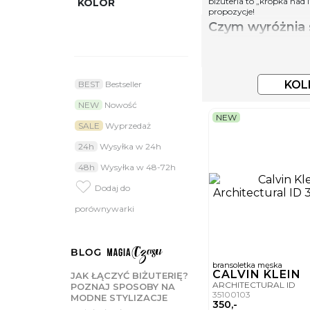
biżuteria to „kropka nad
KOLOR
propozycje!
Czym wyróżnia 
Biżuteria z logo Tommy H
spotyka się tutaj z dbał
wyrażać siebie.
Biżuteria dams
KOL
BEST
Bestseller
Bazą do tworzenia biżuter
NEW
Nowość
bezpiecznym wyborem nawe
NEW
mosiądz. Damskie naszyjn
SALE
Wyprzedaż
się elementy ze skóry nat
24h
Wysyłka w 24h
Jak dobierać bi
48h
Wysyłka w 48-72h
Dobrze dobrana biżuteria 
dodatki, które najbardzie
Dodaj do
Jak dopasować ko
porównywarki
W biznesowych stylizacja
delikatne łańcuszki czy 
przyjaciółmi odważnie noś
Biżuteria damsk
bransoletka męska
Casualowa biżuteria powi
CALVIN KLEIN
JAK ŁĄCZYĆ BIŻUTERIĘ?
codziennych zestawach spr
ARCHITECTURAL ID
POZNAJ SPOSOBY NA
Z kolei szykując się na w
35100103
MODNE STYLIZACJE
wiszące kolczyki z krys
350,-