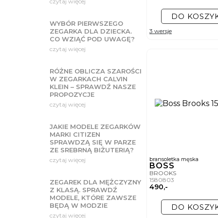
czytaj więcej
zdobienia czy kolorowe z
Biżuteria męsk
DO KOSZY
WYBÓR PIERWSZEGO
Czasy, gdy mężczyźnie wy
3 wersje
ZEGARKA DLA DZIECKA.
się mocnym trendem, który
CO WZIĄĆ POD UWAGĘ?
marek takich jak Tommy Hi
czytaj więcej
naszyjniki o grubym 
designerskie spinki d
bransolety ze stali s
RÓŻNE OBLICZA SZAROŚCI
dodatki w stylu mary
W ZEGARKACH CALVIN
Jak je nosić? Casualowe 
KLEIN – SPRAWDŹ NASZE
w sportowym stylu i dżin
PROPOZYCJE
Jak dopasować 
czytaj więcej
Zegarek na nadgarstku św
fantastycznie zgra się z
JAKIE MODELE ZEGARKÓW
minimalistyczny czarny m
MARKI CITIZEN
oba dodatki miały jakiś 
SPRAWDZĄ SIĘ W PARZE
W SWISS znajdzi
ZE SREBRNĄ BIŻUTERIĄ?
bransoletka męska
czytaj więcej
Po kolejną dawkę inspirac
BOSS
dopasujesz do casualowych
BROOKS
1580803
ZEGAREK DLA MĘŻCZYZNY
490,-
Z KLASĄ. SPRAWDŹ
MODELE, KTÓRE ZAWSZE
BĘDĄ W MODZIE
DO KOSZY
czytaj więcej