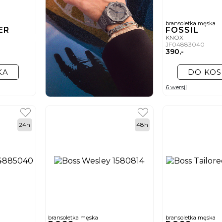
bransoletka męska
GER
FOSSIL
KNOX
JF04883040
390,-
KA
DO KOS
6 wersji
24h
48h
bransoletka męska
bransoletka męska