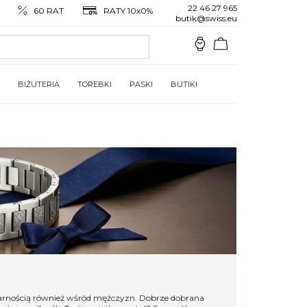
22 46 27 965
60 RAT
RATY 10x0%
butik@swiss.eu
BIŻUTERIA
TOREBKI
PASKI
BUTIKI
pularnością również wśród mężczyzn. Dobrze dobrana