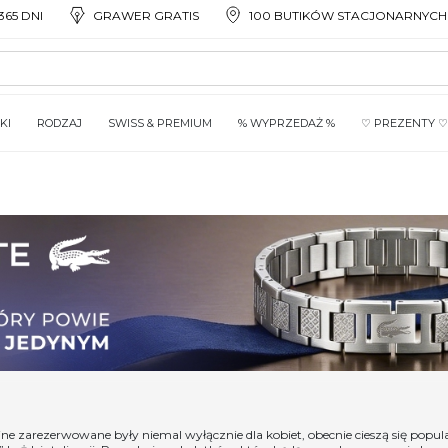
65 DNI
GRAWER GRATIS
100 BUTIKÓW STACJONARNYCH
KI
RODZAJ
SWISS & PREMIUM
% WYPRZEDAŻ %
♡ PREZENTY ♡
jne zarezerwowane były niemal wyłącznie dla kobiet, obecnie cieszą się po