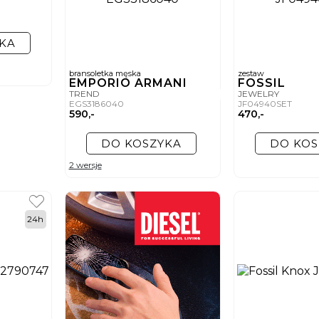
KA
bransoletka męska
zestaw
EMPORIO ARMANI
FOSSIL
TREND
JEWELRY
EGS3186040
JF04940SET
590,-
470,-
DO KOSZYKA
DO KOS
2 wersje
24h